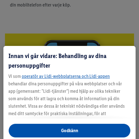
din mobiltelefon efter varje köp.
Innan vi går vidare: Behandling av dina
personuppgifter
Vi som
operatör av Lidl-webbplatserna och Lidl-appen
behandlar dina personuppgifter på våra webbplatser och vår
app (gemensamt: "Lidl-tjänster") med hjälp av olika tekniker
som används för att lagra och komma åt information på din
slutenhet. Vissa av dessa är tekniskt nödvändiga eller används
med ditt samtycke för praktiska inställningar, för att
sammanställa statistik eller för personlig reklam inom och
utanför Lidl-tjänsterna. Om du är medlem i Lidl Plus-
Godkänn
Skraplott
programmet kommer data från ditt köpbeteende i butik också