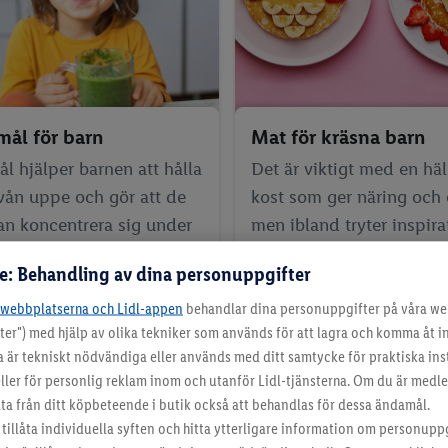
ål för barn
Mat för kräsna barn
l hjälper barnen att hålla
Det är viktigt med en h
vån uppe och gör att de
kost som ger näring och 
kan koncentrera sig under
men ibland tryter inspira
ktiviteter. Se våra tips på
Här kommer våra bästa t
re: Behandling av dina personuppgifter
ål!
mat för kräsna barn!
-webbplatserna och Lidl-appen
behandlar dina personuppgifter på våra we
ter") med hjälp av olika tekniker som används för att lagra och komma åt 
a är tekniskt nödvändiga eller används med ditt samtycke för praktiska inst
ller för personlig reklam inom och utanför Lidl-tjänsterna. Om du är medle
 från ditt köpbeteende i butik också att behandlas för dessa ändamål.
tillåta individuella syften och hitta ytterligare information om personupp