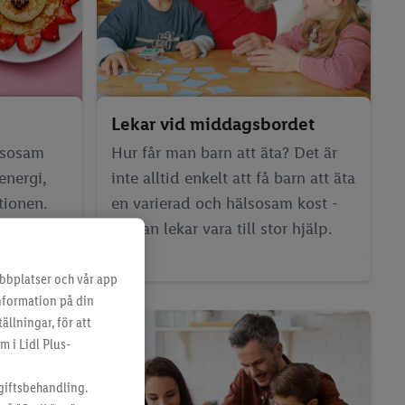
Lekar vid middagsbordet
älsosam
Hur får man barn att äta? Det är
energi,
inte alltid enkelt att få barn att äta
tionen.
en varierad och hälsosam kost -
ips på
då kan lekar vara till stor hjälp.
bbplatser och vår app
information på din
ällningar, för att
m i Lidl Plus-
giftsbehandling.