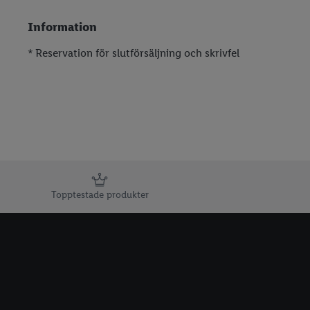
Julpyssel med barn
Information
Juldukning
* Reservation för slutförsäljning och skrivfel
Julfrukost
Advent
Lucia
Julmat för djur
Information
Topptestade produkter