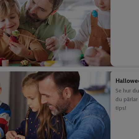
Hallowe
Se hur du 
du pärlar
tips!