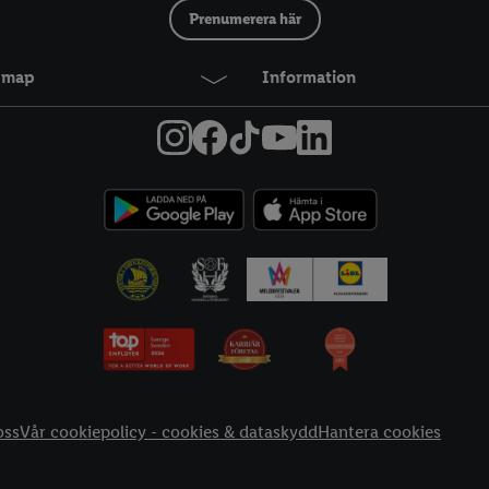
Prenumerera här
temap
Information
oss
Vår cookiepolicy - cookies & dataskydd
Hantera cookies