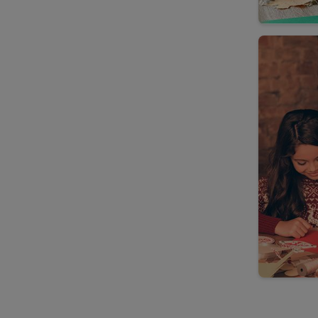
Julfrukost
Advent
Lucia
Julmat för djur