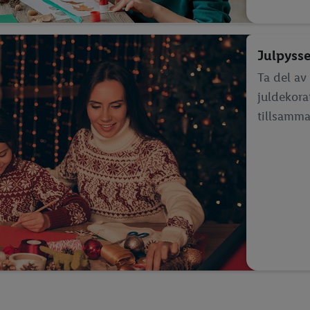
Julpyss
Ta del av
juldekora
tillsamma