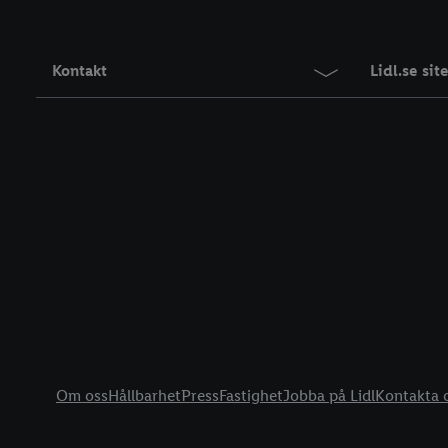
Kontakt
Lidl.se si
Information
Om oss
Hållbarhet
Press
Fastighet
Jobba på Lidl
Kontakta 