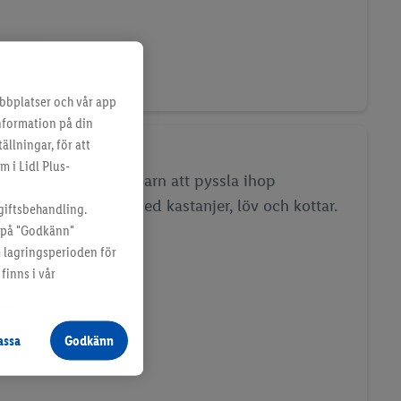
bbplatser och vår app
information på din
ällningar, för att
sel med barn
m i Lidl Plus-
å höstiga pyssel för barn att pyssla ihop
ns hemma. Pyssla med kastanjer, löv och kottar.
giftsbehandling.
a på "Godkänn"
m lagringsperioden för
finns i vår
assa
Godkänn