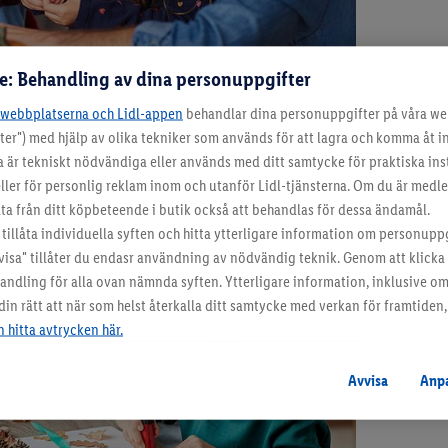
re: Behandling av dina personuppgifter
-webbplatserna och Lidl-appen
behandlar dina personuppgifter på våra we
ter") med hjälp av olika tekniker som används för att lagra och komma åt 
a är tekniskt nödvändiga eller används med ditt samtycke för praktiska inst
Höstpys
ller för personlig reklam inom och utanför Lidl-tjänsterna. Om du är medle
Få tips p
 från ditt köpbeteende i butik också att behandlas för dessa ändamål.
tillsamma
tillåta individuella syften och hitta ytterligare information om personupp
visa" tillåter du endasr användning av nödvändig teknik. Genom att klick
ehandling för alla ovan nämnda syften. Ytterligare information, inklusive o
n rätt att när som helst återkalla ditt samtycke med verkan för framtiden, 
 hitta avtrycken här.
Avvisa
Anp