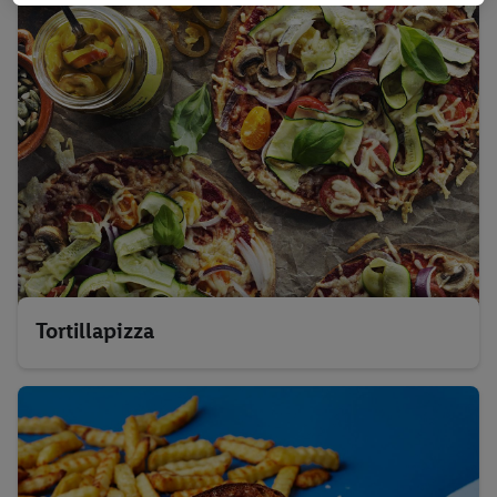
nödvändig teknik. Genom att klicka på "Godkänn" samtycker du
till all behandling för alla ovan nämnda syften. Ytterligare
information, inklusive om lagringsperioden för
personuppgifterna och din rätt att när som helst återkalla ditt
samtycke med verkan för framtiden, finns i vår
integritetspolicy
.
Du kan hitta avtrycken här.
Tortillapizza