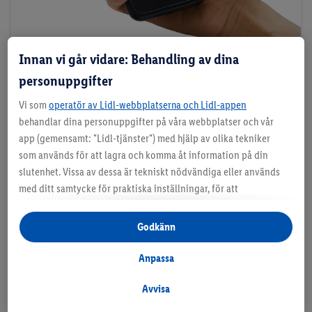
Innan vi går vidare: Behandling av dina
3. Registrera dig.
personuppgifter
Skapa ett Lidl Plus-konto och registrera dig med
samma mailadress som du använder på
Vi som
operatör av Lidl-webbplatserna och Lidl-appen
behandlar dina personuppgifter på våra webbplatser och vår
Mecenat. Obs! Glöm inte att verifiera din
app (gemensamt: "Lidl-tjänster") med hjälp av olika tekniker
mailadress efter registrering. Klart! Inom fem
som används för att lagra och komma åt information på din
dagar får du tillgång till Lidl Plus Student.
slutenhet. Vissa av dessa är tekniskt nödvändiga eller används
med ditt samtycke för praktiska inställningar, för att
sammanställa statistik eller för personlig reklam inom och
utanför Lidl-tjänsterna. Om du är medlem i Lidl Plus-
TIPS PÅ RECEPT SOM PASSAR
Godkänn
programmet kommer data från ditt köpbeteende i butik också
STUDENTPLÅNBOKEN
att behandlas för dessa ändamål.
Anpassa
Under "Anpassa" kan du tillåta individuella syften och hitta
ytterligare information om personuppgiftsbehandling.
Avvisa
Genom att klicka på "Avvisa" tillåter du endasr användning av