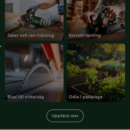
Säker och ren fräsning
Korrekt hyvling
Blad till cirkelsåg
Odla i pallkrage
Upptäck mer