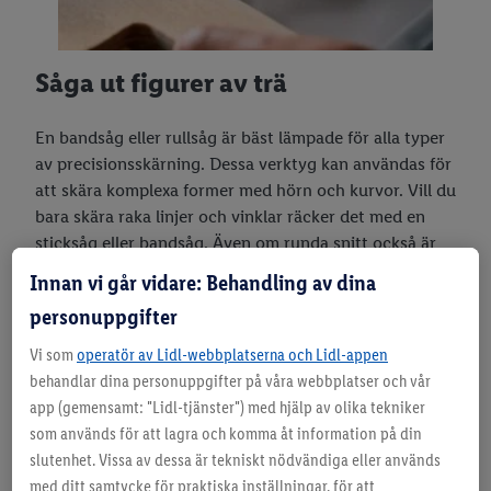
Såga ut figurer av trä
En bandsåg eller rullsåg är bäst lämpade för alla typer
av precisionsskärning. Dessa verktyg kan användas för
att skära komplexa former med hörn och kurvor. Vill du
bara skära raka linjer och vinklar räcker det med en
sticksåg eller bandsåg. Även om runda snitt också är
möjliga, blir resultatet vanligtvis inte särskilt rent.
Innan vi går vidare: Behandling av dina
Mycket komplicerade och kantiga former kan kräva en
personuppgifter
del efterarbete.
Vi som
operatör av Lidl-webbplatserna och Lidl-appen
behandlar dina personuppgifter på våra webbplatser och vår
app (gemensamt: "Lidl-tjänster") med hjälp av olika tekniker
som används för att lagra och komma åt information på din
slutenhet. Vissa av dessa är tekniskt nödvändiga eller används
med ditt samtycke för praktiska inställningar, för att