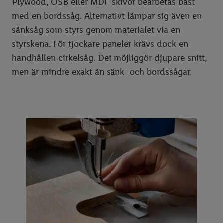
Plywood, OSB eller MDF-skivor bearbetas bäst
med en bordssåg. Alternativt lämpar sig även en
sänksåg som styrs genom materialet via en
styrskena. För tjockare paneler krävs dock en
handhållen cirkelsåg. Det möjliggör djupare snitt,
men är mindre exakt än sänk- och bordssågar.