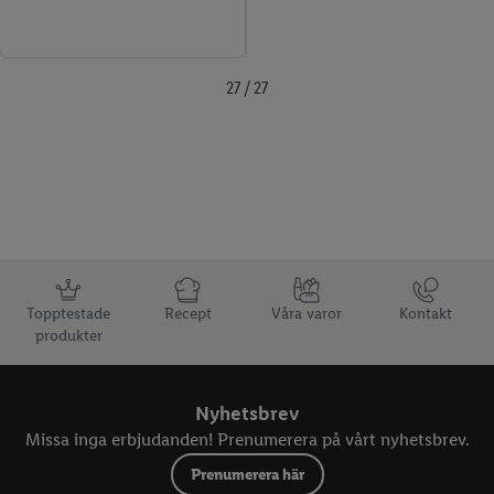
27 / 27
Information
Topptestade
Recept
Våra varor
Kontakt
produkter
Nyhetsbrev
Missa inga erbjudanden! Prenumerera på vårt nyhetsbrev.
Prenumerera här