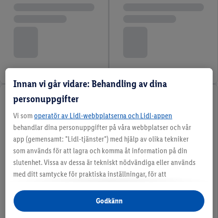
Innan vi går vidare: Behandling av dina
personuppgifter
Vi som
operatör av Lidl-webbplatserna och Lidl-appen
behandlar dina personuppgifter på våra webbplatser och vår
app (gemensamt: "Lidl-tjänster") med hjälp av olika tekniker
som används för att lagra och komma åt information på din
slutenhet. Vissa av dessa är tekniskt nödvändiga eller används
med ditt samtycke för praktiska inställningar, för att
sammanställa statistik eller för personlig reklam inom och
utanför Lidl-tjänsterna. Om du är medlem i Lidl Plus-
Godkänn
programmet kommer data från ditt köpbeteende i butik också