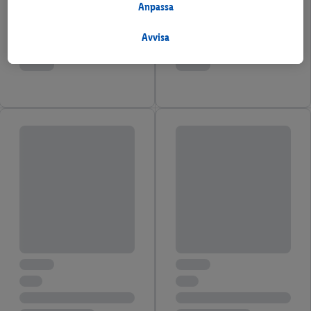
att behandlas för dessa ändamål.
Anpassa
Under "Anpassa" kan du tillåta individuella syften och hitta
ytterligare information om personuppgiftsbehandling.
Avvisa
Genom att klicka på "Avvisa" tillåter du endasr användning av
nödvändig teknik. Genom att klicka på "Godkänn" samtycker du
till all behandling för alla ovan nämnda syften. Ytterligare
information, inklusive om lagringsperioden för
personuppgifterna och din rätt att när som helst återkalla ditt
samtycke med verkan för framtiden, finns i vår
integritetspolicy
.
Du kan hitta avtrycken här.