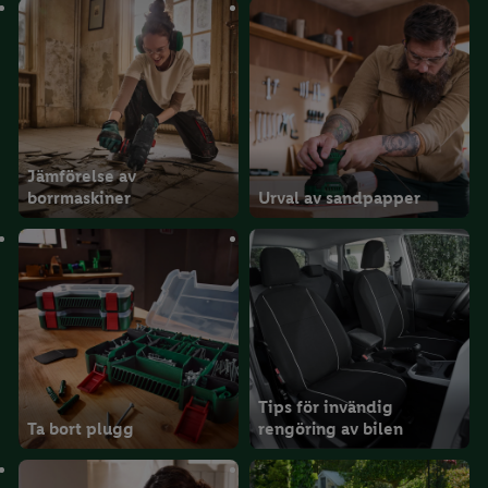
Jämförelse av
borrmaskiner
Urval av sandpapper
Tips för invändig
Ta bort plugg
rengöring av bilen