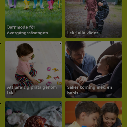
Barnmode för
övergångssäsongen
Lek i alla väder
Att lära sig prata genom
Säker körning med en
lek
bebis