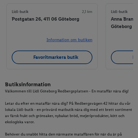
Lidl-butik
2,1 km
Lidl-butik
Postgatan 26, 411 06 Göteborg
Anna Branzel
Göteborg
Information om butiken
Favoritmarkera butik
Fa
Butiksinformation
Välkommen till Lidl Göteborg Redbergsplatsen - En mataffär nära dig!
Letar du efter en mataffär nära dig? På Redbergsvägen 42 hittar du vår
lokala Lidl-butik - en prisvärd matbutik nära dig med ett brett sortiment
av färsk frukt och grönsaker, nybakat bröd, mejeriprodukter, kött och
ekologiska varor.
Behöver du snabbt hitta den närmaste mataffären för när du är på