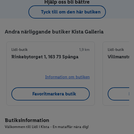
Hjälp oss bli bättre
Tyck till om den här butiken
Andra närliggande butiker Kista Galleria
Lidl-butik
1,9 km
Lidl-butik
Rinkebytorget 1, 163 73 Spånga
Villmanstran
Information om butiken
Favoritmarkera butik
Fa
Butiksinformation
Välkommen till Lidl i Kista - En mataffär nära dig!