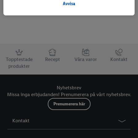
ytterligare information om personuppgiftsbehandling.
Avvisa
Genom att klicka på "Avvisa" tillåter du endasr användning av
nödvändig teknik. Genom att klicka på "Godkänn" samtycker du
till all behandling för alla ovan nämnda syften. Ytterligare
information, inklusive om lagringsperioden för
personuppgifterna och din rätt att när som helst återkalla ditt
samtycke med verkan för framtiden, finns i vår
Information
integritetspolicy
.
Du kan hitta avtrycken här.
Topptestade
Recept
Våra varor
Kontakt
produkter
Nyhetsbrev
Missa inga erbjudanden! Prenumerera på vårt nyhetsbrev.
Prenumerera här
Kontakt