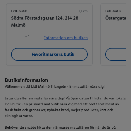
Lidl-butik
1,1 km
Lidl-butik
Södra Förstadsgatan 124, 214 28
Östergatan 
Malmö
+ 1
Information om butiken
Favoritmarkera butik
Fa
Butiksinformation
Välkommen till Lidl Malmö Triangeln - En mataffär nära dig!
Letar du efter en mataffär nära dig? På Spångatan 11 hittar du vår lokala
Lidl-butik - en prisvärd matbutik nära dig med ett brett sortiment av
färsk frukt och grönsaker, nybakat bröd, mejeriprodukter, kött och
ekologiska varor.
Behöver du snabbt hitta den närmaste mataffären för när du är på