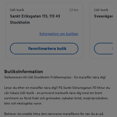
Lidl-butik
1,5 km
Lidl-butik
Sankt Eriksgatan 113, 113 43
Sveavägen 5
Stockholm
Information om butiken
Favoritmarkera butik
Fa
Butiksinformation
Välkommen till Lidl Stockholm Fridhemsplan - En mataffär nära dig!
Letar du efter en mataffär nära dig? På Sankt Göransgatan 70 hittar du
vår lokala Lidl-butik - en prisvärd matbutik nära dig med ett brett
sortiment av färsk frukt och grönsaker, nybakat bröd, mejeriprodukter,
kött och ekologiska varor.
Behöver du snabbt hitta den närmaste mataffären för när du är på