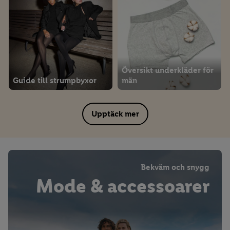
Översikt underkläder för
Guide till strumpbyxor
män
Upptäck mer
Bekväm och snygg
Mode & accessoarer