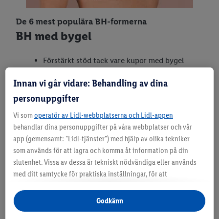
De 6 mest populära BH-formerna
BH med bygel
Förstärkt stöd tack vare kupor med bygel
För en rund bröstform
Innan vi går vidare: Behandling av dina
Sammanfattning: bra stöd med en bekväm
känsla
personuppgifter
Vi som
operatör av Lidl-webbplatserna och Lidl-appen
behandlar dina personuppgifter på våra webbplatser och vår
app (gemensamt: "Lidl-tjänster") med hjälp av olika tekniker
som används för att lagra och komma åt information på din
slutenhet. Vissa av dessa är tekniskt nödvändiga eller används
med ditt samtycke för praktiska inställningar, för att
sammanställa statistik eller för personlig reklam inom och
utanför Lidl-tjänsterna. Om du är medlem i Lidl Plus-
Godkänn
programmet kommer data från ditt köpbeteende i butik också