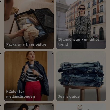
Djurmönster - en tidlös
Packa smart, res bättre
trend
Kläder för
mellansäsongen
Jeans guide