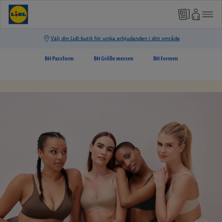
BH Passform
BH Größe messen
BH Formen