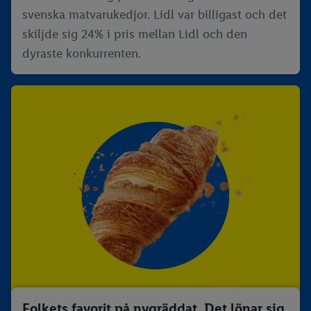
svenska matvarukedjor. Lidl var billigast och det
skiljde sig 24% i pris mellan Lidl och den
dyraste konkurrenten.
Folkets favorit på nygräddat. Det lönar sig.