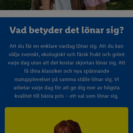
Vad betyder det lönar sig?
Att du får en enklare vardag lönar sig. Att du kan
välja svenskt, ekologiskt och färsk frukt och grönt
varje dag utan att det kostar skjortan lönar sig. Att
få dina klassiker och nya spännande
matupplevelser på samma ställe lönar sig. Vi
arbetar varje dag för att ge dig mer av högsta
kvalitet till bästa pris – ett val som lönar sig.