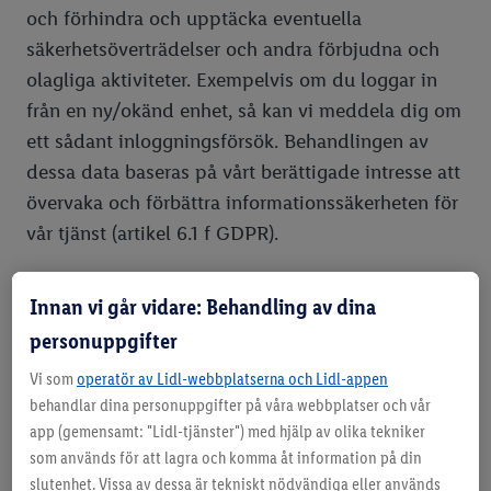
och förhindra och upptäcka eventuella
säkerhetsöverträdelser och andra förbjudna och
olagliga aktiviteter. Exempelvis om du loggar in
från en ny/okänd enhet, så kan vi meddela dig om
ett sådant inloggningsförsök. Behandlingen av
dessa data baseras på vårt berättigade intresse att
övervaka och förbättra informationssäkerheten för
vår tjänst (artikel 6.1 f GDPR).
Innan vi går vidare: Behandling av dina
Syfte för dataöversikt och hantering
personuppgifter
i portalen
Vi som
operatör av Lidl-webbplatserna och Lidl-appen
behandlar dina personuppgifter på våra webbplatser och vår
SSO ger dig en tvärgående portalidentitet som
app (gemensamt: "Lidl-tjänster") med hjälp av olika tekniker
känns igen och verifieras av de anslutna
som används för att lagra och komma åt information på din
måltjänsterna. På det viset kan dina basdata och
slutenhet. Vissa av dessa är tekniskt nödvändiga eller används