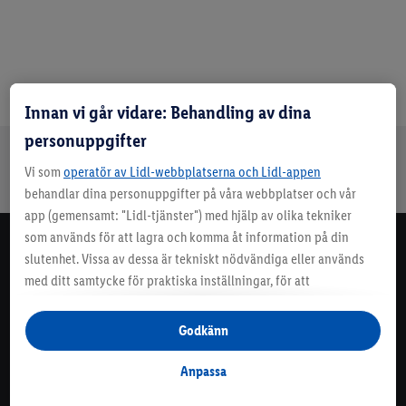
Innan vi går vidare: Behandling av dina
personuppgifter
Information
Vi som
operatör av Lidl-webbplatserna och Lidl-appen
Topptestade
Recept
Våra varor
Kontakt
produkter
behandlar dina personuppgifter på våra webbplatser och vår
app (gemensamt: "Lidl-tjänster") med hjälp av olika tekniker
som används för att lagra och komma åt information på din
Nyhetsbrev
slutenhet. Vissa av dessa är tekniskt nödvändiga eller används
Missa inga erbjudanden! Prenumerera på vårt nyhetsbrev.
med ditt samtycke för praktiska inställningar, för att
sammanställa statistik eller för personlig reklam inom och
Prenumerera här
utanför Lidl-tjänsterna. Om du är medlem i Lidl Plus-
Godkänn
programmet kommer data från ditt köpbeteende i butik också
Kontakt
att behandlas för dessa ändamål.
Anpassa
Under "Anpassa" kan du tillåta individuella syften och hitta