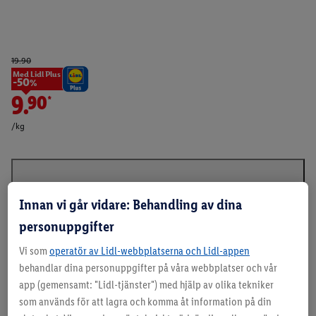
19.90
Med Lidl Plus
-50%
9.90*
/kg
Beskrivning
Innan vi går vidare: Behandling av dina
personuppgifter
Vi som
operatör av Lidl-webbplatserna och Lidl-appen
behandlar dina personuppgifter på våra webbplatser och vår
app (gemensamt: "Lidl-tjänster") med hjälp av olika tekniker
som används för att lagra och komma åt information på din