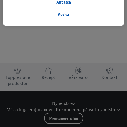
att behandlas för dessa ändamål.
Anpassa
Under "Anpassa" kan du tillåta individuella syften och hitta
ytterligare information om personuppgiftsbehandling.
Avvisa
Favoritmarkera butik
Genom att klicka på "Avvisa" tillåter du endasr användning av
nödvändig teknik. Genom att klicka på "Godkänn" samtycker du
till all behandling för alla ovan nämnda syften. Ytterligare
information, inklusive om lagringsperioden för
personuppgifterna och din rätt att när som helst återkalla ditt
samtycke med verkan för framtiden, finns i vår
integritetspolicy
.
Du kan hitta avtrycken här.
Information
Topptestade
Recept
Våra varor
Kontakt
produkter
Nyhetsbrev
Missa inga erbjudanden! Prenumerera på vårt nyhetsbrev.
Prenumerera här