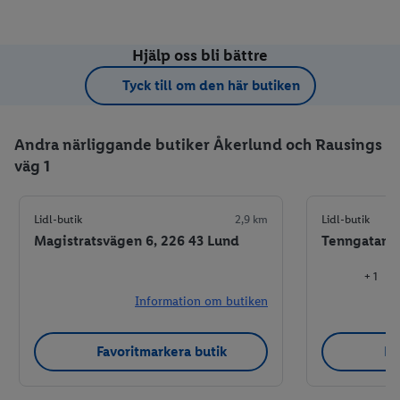
Hjälp oss bli bättre
Tyck till om den här butiken
Andra närliggande butiker Åkerlund och Rausings
väg 1
Lidl-butik
2,9 km
Lidl-butik
Magistratsvägen 6, 226 43 Lund
Tenngatan 1
+ 1
Information om butiken
Favoritmarkera butik
Fa