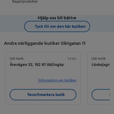
Bageriprodukter
Hjälp oss bli bättre
Tyck till om den här butiken
Andra närliggande butiker Siktgatan 11
Lidl-butik
1,4 km
Lidl-butik
Årevägen 32, 162 61 Vällingby
Lövkojsgrän
Information om butiken
Favoritmarkera butik
Fa