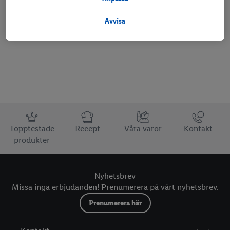
Under "Anpassa" kan du tillåta individuella syften och hitta
Favoritmarkera butik
ytterligare information om personuppgiftsbehandling.
Avvisa
Genom att klicka på "Avvisa" tillåter du endasr användning av
nödvändig teknik. Genom att klicka på "Godkänn" samtycker du
till all behandling för alla ovan nämnda syften. Ytterligare
information, inklusive om lagringsperioden för
personuppgifterna och din rätt att när som helst återkalla ditt
samtycke med verkan för framtiden, finns i vår
integritetspolicy
.
Du kan hitta avtrycken här.
Information
Topptestade
Recept
Våra varor
Kontakt
produkter
Nyhetsbrev
Missa inga erbjudanden! Prenumerera på vårt nyhetsbrev.
Prenumerera här