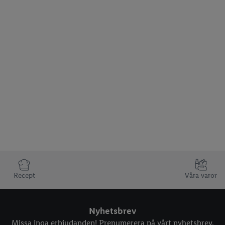
Recept
Våra varor
Nyhetsbrev
Missa inga erbjudanden! Prenumerera på vårt nyhetsbrev.