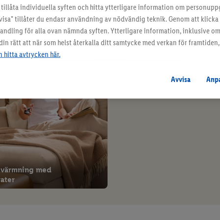
tillåta individuella syften och hitta ytterligare information om personupp
visa" tillåter du endasr användning av nödvändig teknik. Genom att klick
t hem
Lätt att städa upp
ehandling för alla ovan nämnda syften. Ytterligare information, inklusive o
n rätt att när som helst återkalla ditt samtycke med verkan för framtiden, 
 hitta avtrycken här.
Avvisa
Anp
pvärmning med
ater