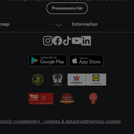
Prenumerera här
temap
Information
oss
Vår cookiepolicy - cookies & dataskydd
Hantera cookies