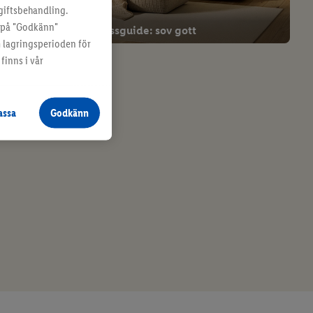
giftsbehandling.
a på "Godkänn"
Madrassguide: sov gott
m lagringsperioden för
finns i vår
assa
Godkänn