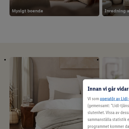
Mysigt boende
Inredning a
Innan vi går vida
Vi som
operatör av Lidl
Juldekoration
Hemtextil
(gemensamt: "Lidl-tjäns
slutenhet. Vissa av dess
sammanställa statistik e
programmet kommer data