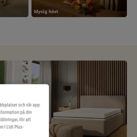
Mysig höst
bbplatser och vår app
g
information på din
ällningar, för att
m i Lidl Plus-