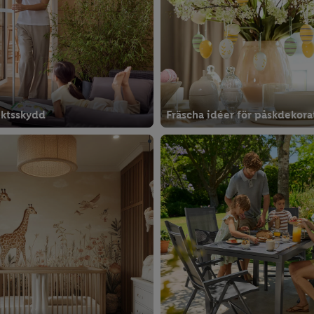
ektsskydd
Fräscha idéer för påskdekora