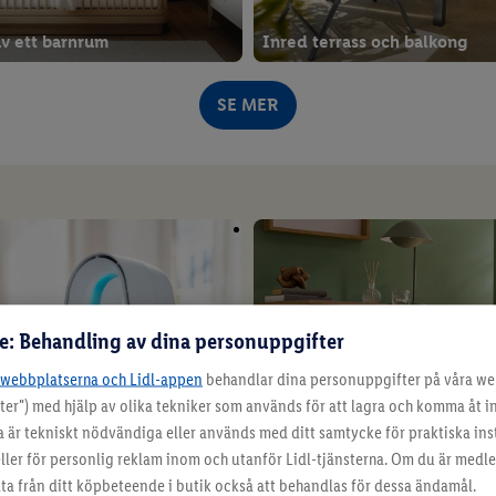
v ett barnrum
Inred terrass och balkong
SE MER
re: Behandling av dina personuppgifter
-webbplatserna och Lidl-appen
behandlar dina personuppgifter på våra we
Stimmungsvolle Beleuchtun
ter") med hjälp av olika tekniker som används för att lagra och komma åt 
a är tekniskt nödvändiga eller används med ditt samtycke för praktiska inst
ller för personlig reklam inom och utanför Lidl-tjänsterna. Om du är medle
 från ditt köpbeteende i butik också att behandlas för dessa ändamål.