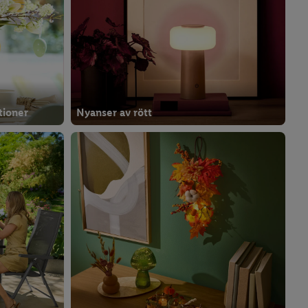
tioner
Nyanser av rött