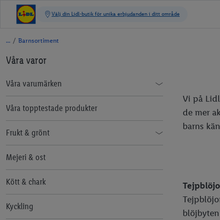
/
Barnsortiment
Våra varor
Våra varumärken
Vi på Lidl
Matriket
Våra topptestade produkter
de mer ak
barns kän
CRIVIT
Frukt & grönt
LIVARNO home
Tomater
Mejeri & ost
lupilu®
Potatis
Kött & chark
Tejpblöjo
PARKSIDE®
Meloner
Tejpblöjor
Kyckling
PARKSIDE® Batterier och
Playtive
blöjbyten
Färsk basilika