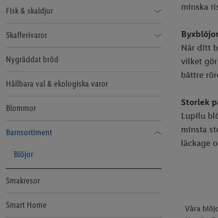
batterisystem
minska ri
SILVERCREST®
Fisk & skaldjur
Skillnad på mandarin, clementin &
satsumas?
crelando
MSC
Byxblöjo
Skafferivaror
När ditt b
ERNESTO
Spannmål och gryn
Nygräddat bröd
vilket gö
pepperts!
bättre rör
Bulgur
Pasta
Hållbara val & ekologiska varor
LIVERGY
Socker
Storlek p
Blommor
esmara
Lupilu blö
Mjöl
minsta sto
Cien
Barnsortiment
Olja
läckage oc
zoofari
Blöjor
Kokosolja
Smakresor
Smart Home
Våra blöj