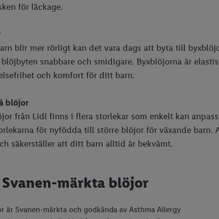
sken för läckage.
r
arn blir mer rörligt kan det vara dags att byta till byxblöj
r blöjbyten snabbare och smidigare. Byxblöjorna är elasti
elsefrihet och komfort för ditt barn.
å blöjor
jor från Lidl finns i flera storlekar som enkelt kan anpass
rlekarna för nyfödda till större blöjor för växande barn. Att
h säkerställer att ditt barn alltid är bekvämt.
Svanen-märkta blöjor
or är Svanen-märkta och godkända av Asthma Allergy