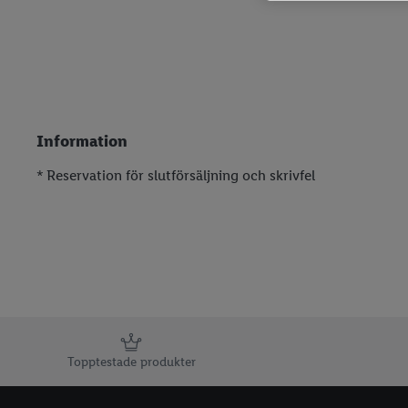
Skånsk Chili
Stafva Mejeri
Väddö Gårdsmejeri
Östgötasvamp
Information
* Reservation för slutförsäljning och skrivfel
Information
Topptestade produkter