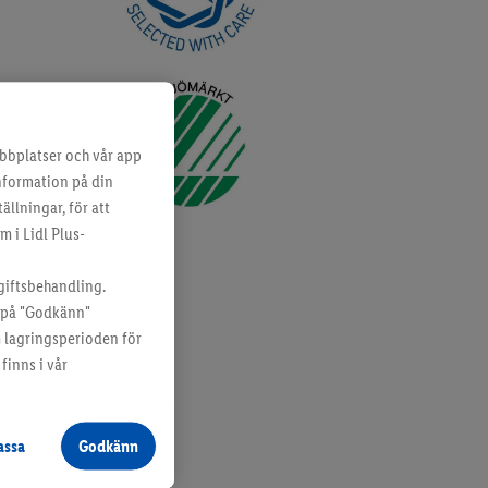
bbplatser och vår app
information på din
ällningar, för att
m i Lidl Plus-
giftsbehandling.
l blöjor:
a på "Godkänn"
m lagringsperioden för
finns i vår
a hud
assa
Godkänn
ende laboratorietest