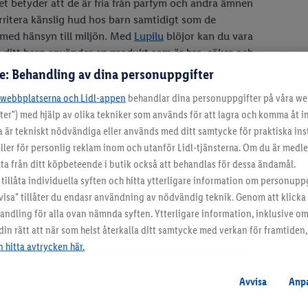
et betyder att de är fria från parfym och andra ämnen
rritera känslig hud hos barn samtidigt som de
s med hänsyn till miljön. Med
Lupilu
blöjor kan du vara
tt ditt barn använder en produkt som är bra, säker och
re: Behandling av dina personuppgifter
-webbplatserna och Lidl-appen
behandlar dina personuppgifter på våra we
ter") med hjälp av olika tekniker som används för att lagra och komma åt 
a är tekniskt nödvändiga eller används med ditt samtycke för praktiska inst
ller för personlig reklam inom och utanför Lidl-tjänsterna. Om du är medle
 från ditt köpbeteende i butik också att behandlas för dessa ändamål.
tillåta individuella syften och hitta ytterligare information om personupp
Fördelar med Lid
visa" tillåter du endasr användning av nödvändig teknik. Genom att klick
ehandling för alla ovan nämnda syften. Ytterligare information, inklusive o
n rätt att när som helst återkalla ditt samtycke med verkan för framtiden, 
svärda - Hög kvalitet till ett lågt pris
 hitta avtrycken här.
anen-märkta - Miljövänliga och skonsamma mot barnets känslig
tt storlekssortiment - För alla åldrar, storlekar och vikt
Avvisa
Anp
stade och rekommenderade - 7,5 av 10 i betyg i Testfaktas obero