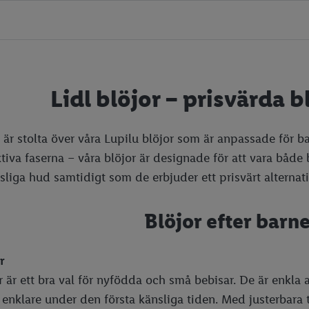
Lidl blöjor – prisvärda b
 är stolta över våra Lupilu blöjor som är anpassade för bar
tiva faserna – våra blöjor är designade för att vara båd
sliga hud samtidigt som de erbjuder ett prisvärt alternati
Blöjor efter barn
r
 är ett bra val för nyfödda och små bebisar. De är enkla at
 enklare under den första känsliga tiden. Med justerbara 