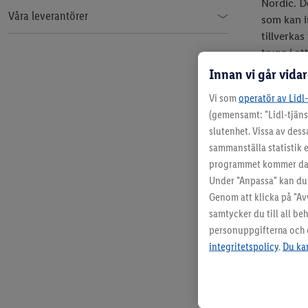
Nordic. D
Våra leverantörer
som kan i
tillverka
Destination Lidl
trygg i a
hållbar.
Innan vi går vida
Emåmejeriet
Vi som
operatör av Lidl
Hammars Bryggeri
(gemensamt: "Lidl-tjäns
slutenhet. Vissa av dess
Kalmar Bageri
sammanställa statistik e
programmet kommer data
Kling Glass
Under "Anpassa" kan du 
Genom att klicka på "Av
Mjälloms Tunnbröd
samtycker du till all b
personuppgifterna och di
Pri
One Cake
integritetspolicy
.
Du kan
Sv
Bre
Rybergs Charkuteri
Te