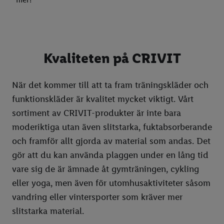
Kokosolja
Emåmejeriet
Hammars Bryggeri
Kalmar Bageri
Kvaliteten på CRIVIT
Kling Glass
Mjälloms Tunnbröd
När det kommer till att ta fram träningskläder och
One Cake
funktionskläder är kvalitet mycket viktigt. Vårt
sortiment av CRIVIT-produkter är inte bara
Rybergs Charkuteri
moderiktiga utan även slitstarka, fuktabsorberande
Skånsk Chili
och framför allt gjorda av material som andas. Det
Stafva Mejeri
gör att du kan använda plaggen under en lång tid
vare sig de är ämnade åt gymträningen, cykling
Väddö Gårdsmejeri
eller yoga, men även för utomhusaktiviteter såsom
Östgötasvamp
vandring eller vintersporter som kräver mer
slitstarka material.