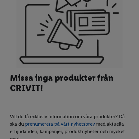
Kyckling
Meloner
Fisk & skaldjur
Skillnad på mandarin, clementin & satsumas?
Skafferivaror
Färsk basilika
MSC
Nygräddat bröd
Spannmål och gryn
Hållbara val & ekologiska varor
Pasta
Quinoa
Blommor
Socker
Bulgur
Missa inga produkter från
Barnsortiment
Mjöl
Couscous
Strösocker
CRIVIT!
Smakresor
Olja
Matvete
Florsocker
Vetemjöl
Smart Home
Farinsocker
Mandelmjöl
Olivolja
Vill du få exklusiv information om våra produkter? Då
Våra leverantörer
Muscovadosocker
Grahamsmjöl
Solrosolja
ska du
prenumerera på vårt nyhetsbrev
med aktuella
Destination Lidl
Havremjöl
Rapsolja
erbjudanden, kampanjer, produktnyheter och mycket
mer!