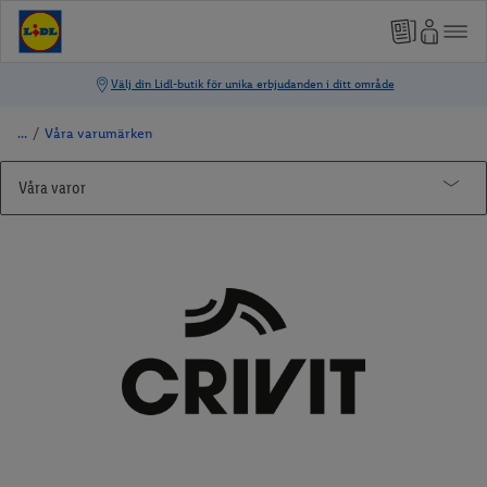
/
Våra varumärken
Våra varor
Våra varumärken
Matriket
CRIVIT
Matriket Äppelodlare
LIVARNO home
Matriket Potatisodlare
lupilu®
PARKSIDE®
Playtive
PARKSIDE® Batterier och batterisystem