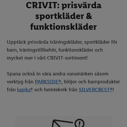
CRIVIT: prisvärda
SILVERCREST®
sportkläder &
crelando
funktionskläder
ERNESTO
pepperts!
Upptäck prisvärda träningskläder, sportkläder för
barn, träningstillbehör, funktionskläder och
LIVERGY
mycket mer i vårt CRIVIT-sortiment!
esmara
Cien
Spana också in våra andra varumärken såsom
verktyg från
PARKSIDE®
, blöjor och barnprodukter
zoofari
från
lupilu®
och hemteknik från
SILVERCREST®
!
Våra topptestade produkter
Frukt & grönt
Mejeri & ost
Tomater
Kött & chark
Potatis