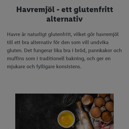
Cien
Farinsocker
Mandelmjöl
Havremjöl - ett glutenfritt
alternativ
zoofari
Muscovadosocker
Grahamsmjöl
Havremjöl
Havre är naturligt glutenfritt, vilket gör havremjöl
Olja
till ett bra alternativ för den som vill undvika
Nygräddat bröd
Olivolja
gluten. Det fungerar lika bra i bröd, pannkakor och
muffins som i traditionell bakning, och ger en
Hållbara val & ekologiska varor
Solrosolja
mjukare och fylligare konsistens.
Blommor
Rapsolja
Barnsortiment
Kokosolja
Smakresor
Smart Home
Våra leverantörer
Destination Lidl