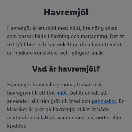
Våra topptestade produkter
Matriket
Havremjöl
Frukt & grönt
CRIVIT
Matriket Äppelodlare
Mejeri & ost
LIVARNO home
Tomater
Matriket Potatisodlare
Havremjöl är ett mjöl med mild, lite nötig smak
som passar både i bakning och matlagning. Det är
Kött & chark
lupilu®
Potatis
rikt på fibrer och kan enkelt ge dina favoritrecept
Kyckling
PARKSIDE®
Meloner
en mjukare konsistens och fylligare smak.
Fisk & skaldjur
Playtive
Skillnad på mandarin, clementin & satsumas?
PARKSIDE® Batterier och batterisystem
Vad är havremjöl?
Skafferivaror
SILVERCREST®
Färsk basilika
MSC
crelando
Spannmål och gryn
Havremjöl framställs genom att man mal
havregryn till ett fint
mjöl
. Det är enkelt att
ERNESTO
Pasta
Quinoa
använda i allt från gröt till bröd och
pannkakor
. En
pepperts!
Socker
Bulgur
klassiker är gröt på havremjöl vilket är både
LIVERGY
Mjöl
Couscous
Strösocker
mättande och lätt att variera med bär, nötter eller
kryddor.
esmara
Matvete
Florsocker
Vetemjöl