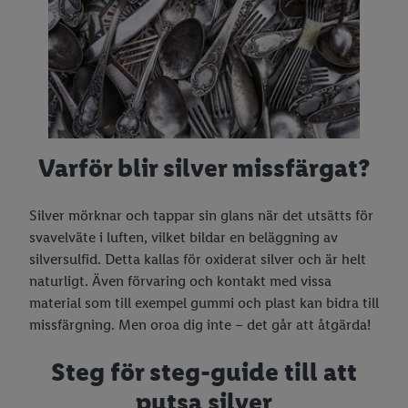
3 snabba recept med morötter
Beskära rosor
Stopp i handfatet
5 baktips
Beskära äppelträd
Rensa stopp i toaletten
5 matlagningstips
Trädgårdsdesign
Putsa silver
🏕️ Uteliv
Grillhacks
Tvätta markis
Varför blir silver missfärgat?
🍖 Grilla
5 snabba recept
Tvätta altan
Laga mat på stormkök
🎉 Högtider & temadagar
Laga mat i micro
Jordguide
Skogens skafferi
Grilltips
Silver mörknar och tappar sin glans när det utsätts för
svavelväte i luften, vilket bildar en beläggning av
Garnering
Bli av med getingar
Torka svamp
Grillhacks
Fettisdagen
Ätbara växter
silversulfid. Detta kallas för oxiderat silver och är helt
Förvara färska kryddor
Höstfixa trädgården
Alla hjärtans dag
Ätbara blommor
naturligt. Även förvaring och kontakt med vissa
material som till exempel gummi och plast kan bidra till
Rötmånad
Plantera lök
Våffeldagen
Svampguide
missfärgning. Men oroa dig inte – det går att åtgärda!
Vad kan man laga i en airfryer?
Odla på nytt
Påsk
Plocka blåbär
Steg för steg-guide till att
Lösningar med köksapparater
Odla på balkong
Mors dag
Påskmat lista
putsa silver