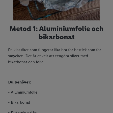
Julsallader
Vegetarisk julmat
Julpyssel med barn
Metod 1: Aluminiumfolie och
Juldukning
bikarbonat
Julfrukost
En klassiker som fungerar lika bra för bestick som för
Advent
smycken. Det är enkelt att rengöra silver med
Lucia
bikarbonat och folie.
Julmat för djur
Du behöver:
• Aluminiumfolie
• Bikarbonat
• Kokande vatten