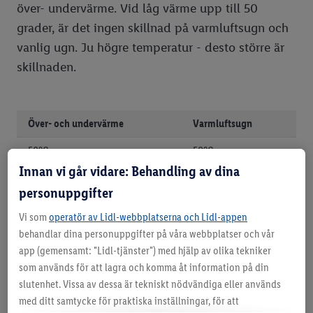
över- undervärme. Vid låg värme upp till 50
grader, är det ingen skillnad på varmluftsugn och
vanlig ugn. Ju högre temperatur - desto större är
skillnaden.
Över- och undervärme
Varmluftsugn
50°C
50°C
Innan vi går vidare: Behandling av dina
75°C
70°C
personuppgifter
100°C
90°C
Vi som
operatör av Lidl-webbplatserna och Lidl-appen
125°C
110°C
behandlar dina personuppgifter på våra webbplatser och vår
app (gemensamt: "Lidl-tjänster") med hjälp av olika tekniker
150°C
135°C
som används för att lagra och komma åt information på din
slutenhet. Vissa av dessa är tekniskt nödvändiga eller används
175°C
160°C
med ditt samtycke för praktiska inställningar, för att