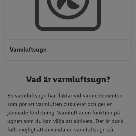
Ätbara växter
Inreda balkong
Ostkakans dag
Så skär du en Halloweenpumpa
Ätbara blommor
Jul
9 tips på enkla Halloweenutklädnader
Svampguide
Nyår
Halloweenpyssel med barn
Julmat
Koka ägg
Julmat lista
Nyårsfest
Hundgodis & kattgodis
Julbak
Varmluftsugn
Julgodis
Julsallader
Vad är varmluftsugn?
Vegetarisk julmat
Julpyssel med barn
En varmluftsugn har fläktar vid värmeelementen
som gör att varmluften cirkulerar och ger en
Juldukning
jämnade fördelning. Varmluft är en funktion på
Julfrukost
ugnen som du kan välja att aktivera. Det är dock
Advent
fullt möjligt att använda en varmluftsugn på