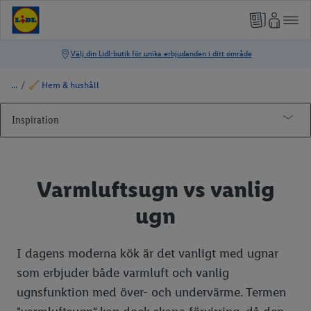
/
🧹 Hem & hushåll
Inspiration
👨‍🍳 Mattips & matinspiration
🌷 Trädgård
Rosa mjölk
Varmluftsugn vs vanlig
🧹 Hem & hushåll
Billig middag
Ta sticklingar
ugn
Plockmat
Välj rätt krukor
Städa köket
Vego
Bekämpa mördarsniglar
Varmluftsugn vs vanlig ugn
Frosta av frysen
I dagens moderna kök är det vanligt med ugnar
som erbjuder både varmluft och vanlig
Dubai choklad
Odla popcorngräs
Organisera skafferi
Laga vegomat - 8 måsten till köket
Få bort bananflugor
ugnsfunktion med över- och undervärme. Termen
Hot honey
Från frö till planta
Dammsuga
Vegansk mjölk
Rengör mikrovågsugn