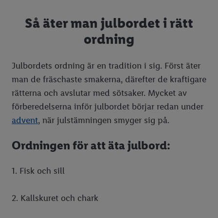
Ätbara växter
Inreda balkong
Vegetarisk julmat
Så äter man julbordet i rätt
Ätbara blommor
Julpyssel med barn
ordning
Svampguide
Juldukning
Koka ägg
Julfrukost
Julbordets ordning är en tradition i sig. Först äter
Hundgodis & kattgodis
Advent
man de fräschaste smakerna, därefter de kraftigare
rätterna och avslutar med sötsaker. Mycket av
Lucia
förberedelserna inför julbordet börjar redan under
Julmat för djur
advent
, när julstämningen smyger sig på.
Nyår
Ordningen för att äta julbord:
Nyårsfest
1. Fisk och sill
2. Kallskuret och chark