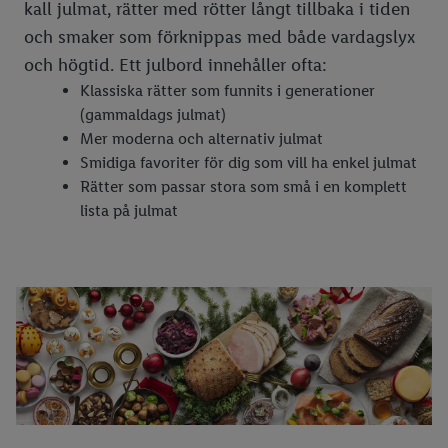
kall julmat, rätter med rötter långt tillbaka i tiden
3 snabba recept med morötter
Beskära rosor
Stopp i handfatet
Kanelbullens dag
Midsommarkrans
och smaker som förknippas med både vardagslyx
och högtid. Ett julbord innehåller ofta:
5 baktips
Beskära äppelträd
Rensa stopp i toaletten
Halloween
Midsommardukning
Klassiska rätter som funnits i generationer
5 matlagningstips
Trädgårdsdesign
Putsa silver
Kladdkakans dag
Midsommarlekar
Halloween-mat
(gammaldags julmat)
Mer moderna och alternativ julmat
Grillhacks
Tvätta markis
Fars dag
Halloween-godis
Smidiga favoriter för dig som vill ha enkel julmat
5 snabba recept
Tvätta altan
Ostkakans dag
Så skär du en Halloweenpumpa
Rätter som passar stora som små i en komplett
lista på julmat
Laga mat i micro
Jordguide
Jul
9 tips på enkla Halloweenutklädnader
Garnering
Bli av med getingar
Halloweenpyssel med barn
Julmat
Förvara färska kryddor
Höstfixa trädgården
Julmat lista
Rötmånad
Plantera lök
Julbak
Vad kan man laga i en airfryer?
Odla på nytt
Julgodis
Lösningar med köksapparater
Odla på balkong
Julsallader