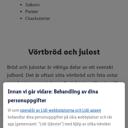
Julkorv
Patéer
Charkuterier
Vörtbröd och julost
Bröd och julostar är viktiga delar av ett svenskt
julbord. Det är oftast söta vörtbröd och feta ostar
som bryter av mot den salta julmaten. Om du vill
Innan vi går vidare: Behandling av dina
jag du fokusera lite extra på att göra en snygg
uppläggning av ostarna som ett komplement till
personuppgifter
juldukningen
.
Vi som
operatör av Lidl-webbplatserna och Lidl-appen
behandlar dina personuppgifter på våra webbplatser och vår
app (gemensamt: "Lidl-tjänster") med hjälp av olika tekniker