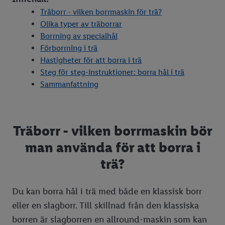
Träborr - vilken borrmaskin för trä?
3 snabba recept med morötter
Beskära rosor
Rengör spis & spishäll
Våffeldagen
Svampguide
Olika typer av träborrar
5 baktips
Beskära äppelträd
Rengör mikrovågsugn
Påsk
Plocka blåbär
Borrning av specialhål
Förborrning i trä
5 matlagningstips
Trädgårdsdesign
Rengör ugn
Mors dag
Påskmat lista
Hastigheter för att borra i trä
Steg för steg-instruktioner: borra hål i trä
Grillhacks
Tvätta markis
Få bort bananflugor
Midsommar
Påskpyssel med barn
Sammanfattning
5 snabba recept
Tvätta altan
Få bort intorkade kaffefläckar
Kräftskiva
Måla ägg
Midsommarmat lista
Laga mat i micro
Jordguide
Stopp i handfatet
Kanelbullens dag
Midsommarkrans
Träborr - vilken borrmaskin bör
Garnering
Bli av med getingar
Rensa stopp i toaletten
Halloween
Midsommardukning
man använda för att borra i
Förvara färska kryddor
Höstfixa trädgården
Putsa silver
Kladdkakans dag
Midsommarlekar
Halloween-mat
trä?
Rötmånad
Plantera lök
Fars dag
Halloween-godis
Vad kan man laga i en airfryer?
Odla på nytt
Ostkakans dag
Så skär du en Halloweenpumpa
Du kan borra hål i trä med både en klassisk borr
eller en slagborr. Till skillnad från den klassiska
Lösningar med köksapparater
Odla på balkong
Jul
9 tips på enkla Halloweenutklädnader
borren är slagborren en allround-maskin som kan