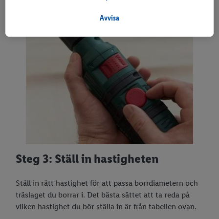
Under "Anpassa" kan du tillåta individuella syften och hitta
ytterligare information om personuppgiftsbehandling.
Avvisa
Genom att klicka på "Avvisa" tillåter du endasr användning av
nödvändig teknik. Genom att klicka på "Godkänn" samtycker du
till all behandling för alla ovan nämnda syften. Ytterligare
information, inklusive om lagringsperioden för
personuppgifterna och din rätt att när som helst återkalla ditt
samtycke med verkan för framtiden, finns i vår
integritetspolicy
.
Du kan hitta avtrycken här.
Steg 3: Ställ in hastigheten
Ställ in rätt hastighet för att passa borrdiametern och
träslaget du borrar i. Det bästa sättet att ta reda på
vilken hastighet du bör ställa in är från tabellen ovan.