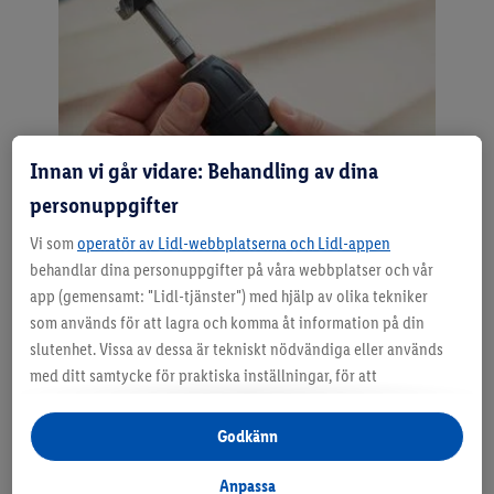
Innan vi går vidare: Behandling av dina
personuppgifter
Vi som
operatör av Lidl-webbplatserna och Lidl-appen
behandlar dina personuppgifter på våra webbplatser och vår
Steg 2: Sätt i borren
app (gemensamt: "Lidl-tjänster") med hjälp av olika tekniker
som används för att lagra och komma åt information på din
Öppna borrchucken, sätt i borren i maskinen och dra
slutenhet. Vissa av dessa är tekniskt nödvändiga eller används
åt den. Beroende på vilken borrchuck du har kan det
med ditt samtycke för praktiska inställningar, för att
skilja sig i hur du öppnar den.
sammanställa statistik eller för personlig reklam inom och
utanför Lidl-tjänsterna. Om du är medlem i Lidl Plus-
Godkänn
programmet kommer data från ditt köpbeteende i butik också
att behandlas för dessa ändamål.
Anpassa