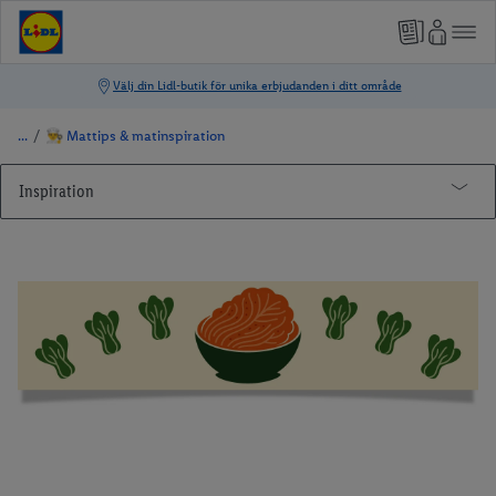
/
👨‍🍳 Mattips & matinspiration
Inspiration
👨‍🍳 Mattips & matinspiration
Rosa mjölk
Billig middag
Plockmat
Vego
Dubai choklad
Laga vegomat - 8 måsten till köket
Hot honey
Vegansk mjölk