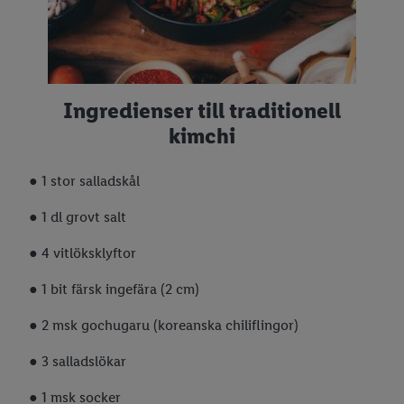
Juldukning
Julfrukost
Advent
Ingredienser till traditionell
Lucia
kimchi
Julmat för djur
● 1 stor salladskål
● 1 dl grovt salt
● 4 vitlöksklyftor
● 1 bit färsk ingefära (2 cm)
● 2 msk gochugaru (koreanska chiliflingor)
● 3 salladslökar
● 1 msk socker