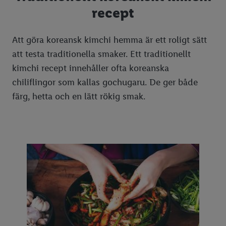
recept
Beskära äppelträd
Rensa stopp i toaletten
Halloween
Midsommardukning
Trädgårdsdesign
Putsa silver
Kladdkakans dag
Midsommarlekar
Halloween-mat
Att göra koreansk kimchi hemma är ett roligt sätt
Tvätta markis
Fars dag
Halloween-godis
att testa traditionella smaker. Ett traditionellt
Tvätta altan
Ostkakans dag
Så skär du en Halloweenpumpa
kimchi recept innehåller ofta koreanska
chiliflingor som kallas gochugaru. De ger både
Jordguide
Jul
9 tips på enkla Halloweenutklädnader
färg, hetta och en lätt rökig smak.
Bli av med getingar
Nyår
Halloweenpyssel med barn
Julmat
Höstfixa trädgården
Julmat lista
Nyårsfest
Plantera lök
Julbak
Odla på nytt
Julgodis
Odla på balkong
Julsallader
Inreda balkong
Vegetarisk julmat
Julpyssel med barn