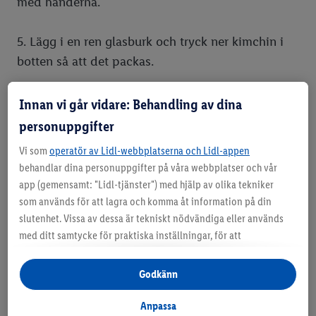
med händerna.
5. Lägg i en ren glasburk och tryck ner kimchin i
botten så att det packas.
6. Låt stå i rumstemperatur i 1–2 dagar innan du
Innan vi går vidare: Behandling av dina
ställer in den i kylen.
personuppgifter
Vi som
operatör av Lidl-webbplatserna och Lidl-appen
behandlar dina personuppgifter på våra webbplatser och vår
Nu har du en klassisk koreansk kimchi som passar
app (gemensamt: "Lidl-tjänster") med hjälp av olika tekniker
perfekt som tillbehör eller som bas i en kimchi sås.
som används för att lagra och komma åt information på din
slutenhet. Vissa av dessa är tekniskt nödvändiga eller används
Den är som godast när den har fått stå en eller två
med ditt samtycke för praktiska inställningar, för att
veckor i kylskåpet.
sammanställa statistik eller för personlig reklam inom och
utanför Lidl-tjänsterna. Om du är medlem i Lidl Plus-
Godkänn
programmet kommer data från ditt köpbeteende i butik också
Vegansk kimchi
att behandlas för dessa ändamål.
Anpassa