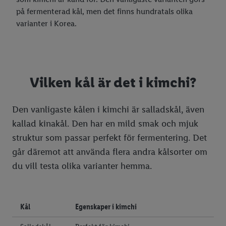
Ätbara växter
på fermenterad kål, men det finns hundratals olika
Ätbara blommor
varianter i Korea.
Svampguide
Koka ägg
Vilken kål är det i kimchi?
Hundgodis & kattgodis
🌷 Trädgård
Den vanligaste kålen i kimchi är salladskål, även
🧹 Hem & hushåll
Ta sticklingar
kallad kinakål. Den har en mild smak och mjuk
💡 Lifehacks
Välj rätt krukor
Städa köket
struktur som passar perfekt för fermentering. Det
går däremot att använda flera andra kålsorter om
⚒️ Verktyg
Bekämpa mördarsniglar
Varmluftsugn vs vanlig ugn
Garnering
Frosta av frysen
du vill testa olika varianter hemma.
💰 Prisvärd mat
Odla popcorngräs
Organisera skafferi
Köksknivar
Elverktyg
Få bort bananflugor
🧃 Mat för barn
Från frö till planta
Dammsuga
Lägga upp mat
Handverktyg
Minska matkostnad
Rengör mikrovågsugn
Borra rätt
Kål
Egenskaper i kimchi
🎨 Pyssla med barn
Odla tomater
Lufta element
Dessertuppläggning
Handla i säsong
Mellanmål för barn
Rengör spis & spishäll
Borra i trä
Verktygslåda med verktyg