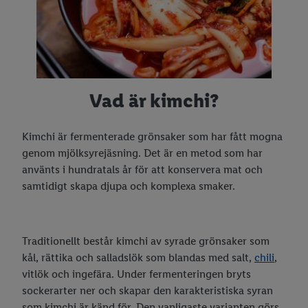
3 snabba recept med morötter
5 baktips
5 matlagningstips
Vad är kimchi?
Grillhacks
5 snabba recept
Kimchi är fermenterade grönsaker som har fått mogna
genom mjölksyrejäsning. Det är en metod som har
Laga mat i micro
använts i hundratals år för att konservera mat och
Garnering
samtidigt skapa djupa och komplexa smaker.
Förvara färska kryddor
Rötmånad
Traditionellt består kimchi av syrade grönsaker som
kål, rättika och salladslök som blandas med salt,
chili
,
Vad kan man laga i en airfryer?
vitlök och ingefära. Under fermenteringen bryts
Lösningar med köksapparater
sockerarter ner och skapar den karakteristiska syran
som kimchi är känd för. Den vanligaste varianten görs