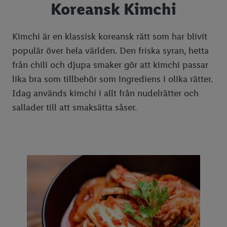
Koreansk Kimchi
Virala fruktbakelser
Girl dinner
Kimchi är en klassisk koreansk rätt som har blivit
populär över hela världen. Den friska syran, hetta
Mocktails
från chili och djupa smaker gör att kimchi passar
Kimchi
lika bra som tillbehör som ingrediens i olika rätter.
Surdeg
Idag används kimchi i allt från nudelrätter och
sallader till att smaksätta såser.
Buljong och fond
Plating av mat och desserter
Ekotips
Beräkna mat till buffé
Matoljor
3 snabba potatisrecept
Piffa till färdigrätter