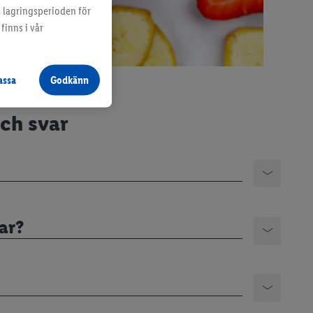
m lagringsperioden för
finns i vår
assa
Godkänn
och svar
ar?