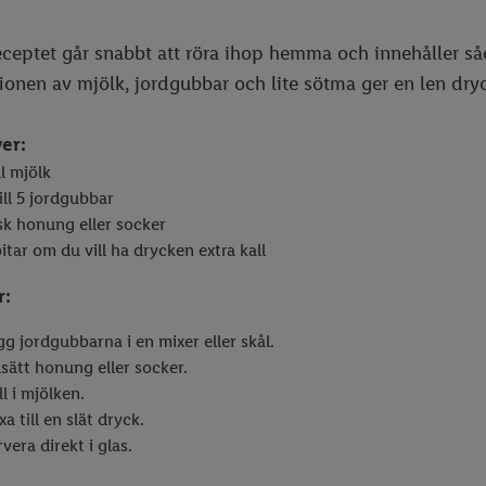
eceptet går snabbt att röra ihop hemma och innehåller såd
onen av mjölk, jordgubbar och lite sötma ger en len dr
er:
dl mjölk
ill 5 jordgubbar
tsk honung eller socker
itar om du vill ha drycken extra kall
r:
gg jordgubbarna i en mixer eller skål.
lsätt honung eller socker.
l i mjölken.
a till en slät dryck.
vera direkt i glas.