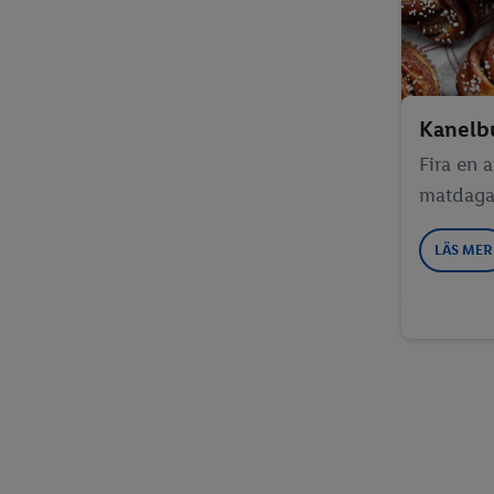
Lucia
Julmat för djur
Kanelb
Fira en 
matdaga
LÄS MER