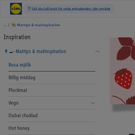
/
👨‍🍳 Mattips & matinspiration
Inspiration
👨‍🍳 Mattips & matinspiration
Rosa mjölk
Billig middag
Plockmat
Vego
Laga vegomat - 8 måsten till köket
Dubai choklad
Vegansk mjölk
Hot honey