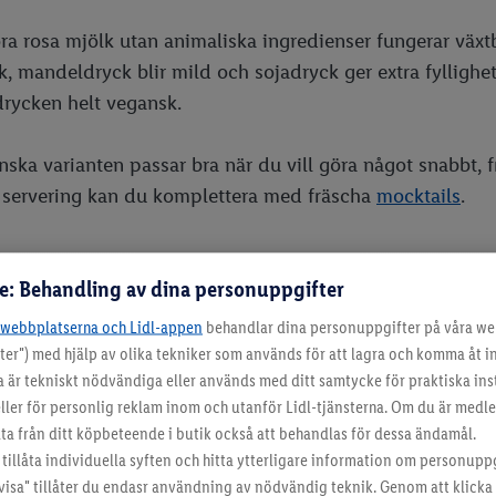
öra rosa mjölk utan animaliska ingredienser fungerar växt
, mandeldryck blir mild och sojadryck ger extra fyllighe
 drycken helt vegansk.
ska varianten passar bra när du vill göra något snabbt, fr
e servering kan du komplettera med fräscha
mocktails
.
s för extra god rosa mjölk
re: Behandling av dina personuppgifter
-webbplatserna och Lidl-appen
behandlar dina personuppgifter på våra we
r egen rosa mjölk är det enkelt att variera smaken
ter") med hjälp av olika tekniker som används för att lagra och komma åt 
ng och humör. Tillsätt lite vanilj för rundare smak,
a är tekniskt nödvändiga eller används med ditt samtycke för praktiska inst
 halv banan för extra krämighet eller toppa med vispad
ller för personlig reklam inom och utanför Lidl-tjänsterna. Om du är medle
e när du vill göra drycken festligare.
 från ditt köpbeteende i butik också att behandlas för dessa ändamål.
tillåta individuella syften och hitta ytterligare information om personupp
öra en komplett fika passar rosa mjölk fint tillsammans
visa" tillåter du endasr användning av nödvändig teknik. Genom att klick
 sött från våra recept på
virala fruktbakelser
. Söker