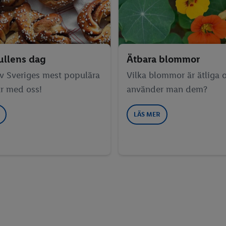
ullens dag
Ätbara blommor
av Sveriges mest populära
Vilka blommor är ätliga 
r med oss!
använder man dem?
LÄS MER