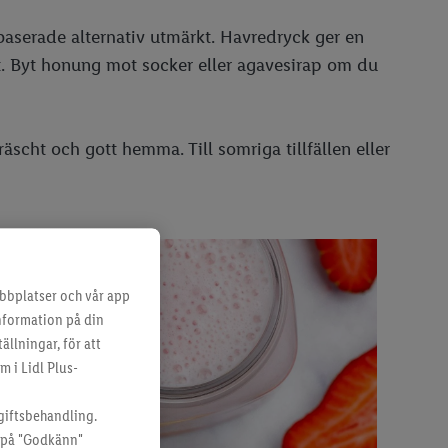
baserade alternativ utmärkt. Havredryck ger en
t. Byt honung mot socker eller agavesirap om du
äscht och gott hemma. Till somriga tillfällen eller
bbplatser och vår app
information på din
ällningar, för att
m i Lidl Plus-
giftsbehandling.
a på "Godkänn"