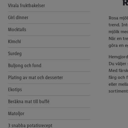
R
Virala fruktbakelser
Girl dinner
Rosa mjöl
trend. Int
Mocktails
mjölk med
När en tre
Kimchi
göra en e
Surdeg
Hemgjord 
Du väljer
Buljong och fond
Med färsk
Plating av mat och desserter
färg och f
eller mell
Ekotips
sortimen
Beräkna mat till buffé
Matoljor
3 snabba potatisrecept