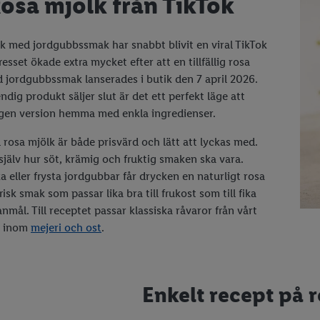
osa mjölk från TikTok
k med jordgubbssmak har snabbt blivit en viral TikTok
resset ökade extra mycket efter att en tillfällig rosa
 jordgubbssmak lanserades i butik den 7 april 2026.
ndig produkt säljer slut är det ett perfekt läge att
gen version hemma med enkla ingredienser.
rosa mjölk är både prisvärd och lätt att lyckas med.
 själv hur söt, krämig och fruktig smaken ska vara.
a eller frysta jordgubbar får drycken en naturligt rosa
risk smak som passar lika bra till frukost som till fika
anmål. Till receptet passar klassiska råvaror från vårt
t inom
mejeri och ost
.
Enkelt recept på 