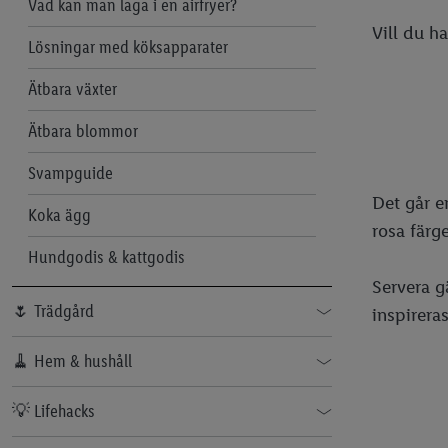
Vad kan man laga i en airfryer?
Vill du h
Lösningar med köksapparater
Ätbara växter
Ätbara blommor
Svampguide
Det går e
Koka ägg
rosa färge
Hundgodis & kattgodis
Servera g
🌷 Trädgård
inspirera
Ta sticklingar
🧹 Hem & hushåll
Välj rätt krukor
Städa köket
💡 Lifehacks
Bekämpa mördarsniglar
Frosta av frysen