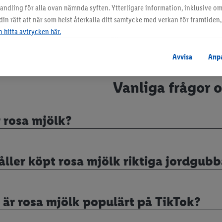
ehandling för alla ovan nämnda syften. Ytterligare information, inklusive o
t idéer till småplock och enklare servering kan du hitta
n rätt att när som helst återkalla ditt samtycke med verkan för framtiden, 
on på vår sida om
Girl Dinner
.
 hitta avtrycken här.
Avvisa
Anp
Vanliga frågor 
 rosa mjölk?
ller köpt rosa mjölk riktiga jordgubb
 är rosa mjölk populärt på TikTok?