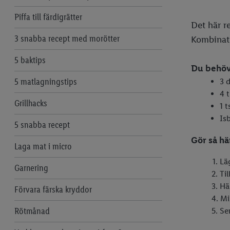
Piffa till färdigrätter
Det här r
3 snabba recept med morötter
Kombinati
5 baktips
Du behöv
5 matlagningstips
3 
4 t
Grillhacks
1 
Isb
5 snabba recept
Gör så hä
Laga mat i micro
Lä
Garnering
Til
Häl
Förvara färska kryddor
Mix
Rötmånad
Ser