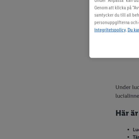
Under "Anpassa" kan du 
Nu
Genom att klicka på "Av
Be
samtycker du till all b
He
personuppgifterna och di
Sti
integritetspolicy
.
Du kan
En
Gl
Dessa sån
Under luci
lucialinn
Här är
Lu
Tä