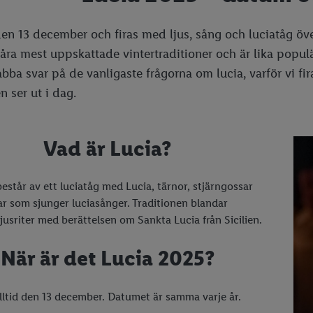
den 13 december och firas med ljus, sång och luciatåg öv
våra mest uppskattade vintertraditioner och är lika popu
abba svar på de vanligaste frågorna om lucia, varför vi fi
n ser ut i dag.
Vad är Lucia?
består av ett luciatåg med Lucia, tärnor, stjärngossar
r som sjunger luciasånger. Traditionen blandar
ljusriter med berättelsen om Sankta Lucia från Sicilien.
När är det Lucia 2025?
alltid den 13 december. Datumet är samma varje år.