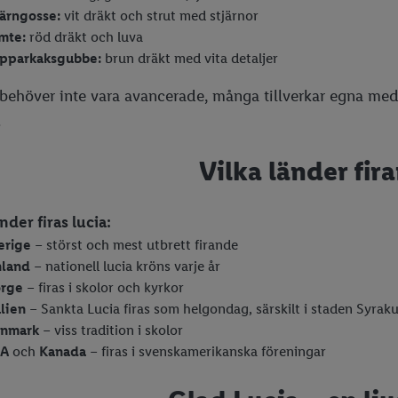
järngosse:
vit dräkt och strut med stjärnor
mte:
röd dräkt och luva
pparkaksgubbe:
brun dräkt med vita detaljer
behöver inte vara avancerade, många tillverkar egna med 
.
Vilka länder fira
nder firas lucia:
erige
– störst och mest utbrett firande
nland
– nationell lucia kröns varje år
rge
– firas i skolor och kyrkor
alien
– Sankta Lucia firas som helgondag, särskilt i staden Syrak
nmark
– viss tradition i skolor
SA
och
Kanada
– firas i svenskamerikanska föreningar