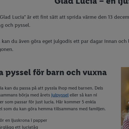
Glad Lucia – en lj
“Glad Lucia” är ett fint sätt att sprida värme den 13 dece
åg och pyssel.
l kan du även göra eget julgodis ett par dagar innan och 
gonen.
a pyssel för barn och vuxna
ia kan du passa på att pyssla ihop med barnen. Dels
llsammans börja med årets
julpyssel
eller så kan ni
er som passar för just lucia. Här kommer 5 enkla
el som du kan göra hemma tillsammans med familjen.
ör en ljuskrona i papper
ärglägg ett luciatåg