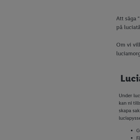
Att säga 
på luciat
Om vi vil
luciamor
Luci
Under luc
kan ni ti
skapa sak
luciapyss
G
F