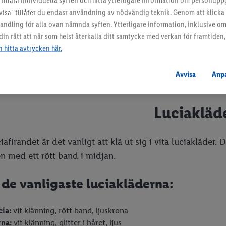
tillåta individuella syften och hitta ytterligare information om personupp
 tändas tusen juleljus
visa" tillåter du endasr användning av nödvändig teknik. Genom att klick
tlehems stjärna
ehandling för alla ovan nämnda syften. Ytterligare information, inklusive o
j mitt vinterland
n rätt att när som helst återkalla ditt samtycke med verkan för framtiden, 
lla natt
 hitta avtrycken här.
 sockerbagare
äns över sjö och strand
Avvisa
Anp
ger är enkla att lära sig och passar perfekt för barn.
Luciakläd
afirandet är det vanligt att klä ut sig i vita luciakläder. 
en med ett rött band i midjan.
 de vanligaste luciakläderna:
cia:
vit klänning, rött band, ljuskrona
rna:
vit klänning, glitter i håret, ljus