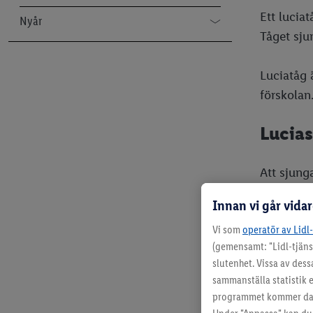
Ett lucia
Nyår
Tåget sju
Nyårsfest
Luciatåg 
förskolan
Lucia
Att sjunga
dessa sån
Innan vi går vida
Vi som
operatör av Lidl
10 populä
(gemensamt: "Lidl-tjäns
Sa
slutenhet. Vissa av dess
St
sammanställa statistik e
Pe
programmet kommer data
Lus