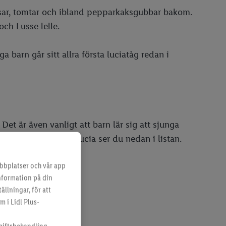
ossar, tomtar och ibland pepparkaksgubbar bakom.
och Lusse lelle.
a barn går sitt allra första luciatåg redan i
 Det är även vanligt att barn lär sig att sjunga
om förknippas med lucia ser du nedan i listan.
bbplatser och vår app
information på din
ällningar, för att
m i Lidl Plus-