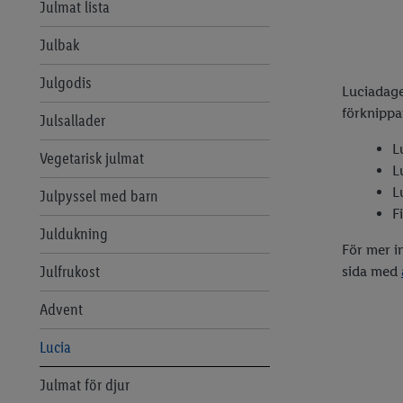
Vad kan man laga i en airfryer?
Julmat lista
Odla på nytt
Lösningar med köksapparater
Julbak
Odla på balkong
Ätbara växter
Julgodis
Inreda balkong
Luciadage
förknippa
Ätbara blommor
Julsallader
L
Svampguide
Vegetarisk julmat
L
Koka ägg
L
Julpyssel med barn
F
Hundgodis & kattgodis
Juldukning
För mer in
Julfrukost
sida med
Advent
Lucia
Julmat för djur