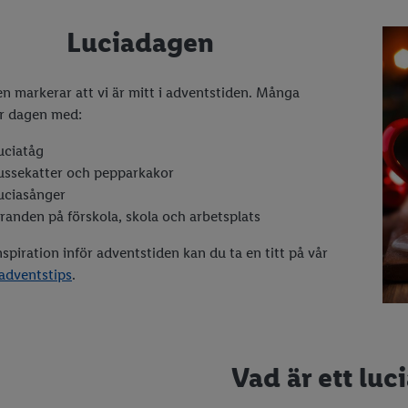
Luciadagen
n markerar att vi är mitt i adventstiden. Många
r dagen med:
uciatåg
ussekatter och pepparkakor
uciasånger
iranden på förskola, skola och arbetsplats
spiration inför adventstiden kan du ta en titt på vår
adventstips
.
Vad är ett luc