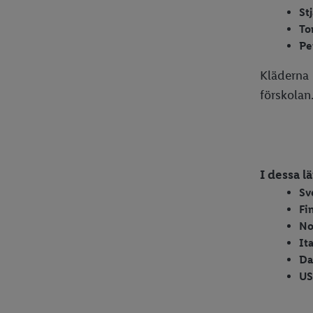
St
To
Pe
Kläderna 
förskolan
I dessa lä
Sv
Fi
No
It
Da
U