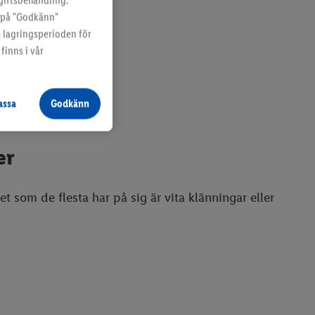
giftsbehandling.
a på "Godkänn"
m lagringsperioden för
finns i vår
assa
Godkänn
er
Det som de flesta har på sig är vita klänningar eller