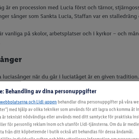
tåg är en procession med Lucia först och tärnor, stjärng
nger sånger som Sankta Lucia, Staffan var en stalledräng 
är vanliga på skolor, arbetsplatser och i kyrkor – och mång
.
sånger
 luciasånger när du går i luciatåget är en given tradition.
ger på förskolan eller i kyrkan. De vanligaste sångerna s
re: Behandling av dina personuppgifter
-webbplatserna och Lidl-appen
behandlar dina personuppgifter på våra we
ra luciasånger:
ter") med hjälp av olika tekniker som används för att lagra och komma åt 
nkta Lucia
a är tekniskt nödvändiga eller används med ditt samtycke för praktiska inst
affan var en stalledräng
ller för personlig reklam inom och utanför Lidl-tjänsterna. Om du är medle
pparkakssången
 från ditt köpbeteende i butik också att behandlas för dessa ändamål.
se lelle