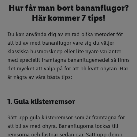
Ostkakans dag
Så skär du en Halloweenpumpa
Hur får man bort bananflugor?
Jul
9 tips på enkla Halloweenutklädnader
Här kommer 7 tips!
Nyår
Halloweenpyssel med barn
Julmat
Du kan använda dig av en rad olika metoder för
Julmat lista
Nyårsfest
att bli av med bananflugor vare sig du väljer
Julbak
klassiska husmorsknep eller lite nyare varianter
med speciellt framtagna bananflugemedel så finns
Julgodis
det mycket att välja på för att bli kvitt ohyran. Här
Julsallader
är några av våra bästa tips:
Vegetarisk julmat
Julpyssel med barn
1. Gula klisterremsor
Juldukning
Sätt upp gula klisterremsor som är framtagna för
Julfrukost
att bli av med ohyra. Bananflugorna lockas till
Advent
remsorna och fastnar sedan där. Sätt upp dem i