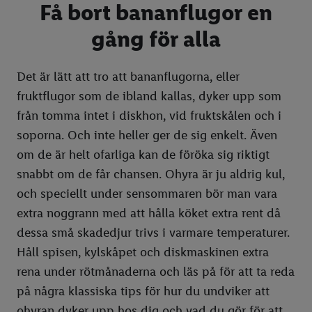
Få bort bananflugor en
Virala fruktbakelser
Odla tomater
Rengör spis & spishäll
gång för alla
Girl dinner
Örtagård
Rengör kylskåp
Mocktails
Odla i pallkrage
Rengör ugn
Det är lätt att tro att bananflugorna, eller
fruktflugor som de ibland kallas, dyker upp som
Kimchi
Ta hand om gräsmattan
Rengör diskmaskin
från tomma intet i diskhon, vid fruktskålen och i
Surdeg
Plantera jordgubbar
Rengör skärbräda
soporna. Och inte heller ger de sig enkelt. Även
Buljong och fond
Plantera om växter
Diska rätt
om de är helt ofarliga kan de föröka sig riktigt
snabbt om de får chansen. Ohyra är ju aldrig kul,
Plating av mat och desserter
Kompostering
Organisera kylskåpet
och speciellt under sensommaren bör man vara
Ekotips
Rengör utemöbler
Putsa fönster
extra noggrann med att hålla köket extra rent då
Beräkna mat till buffé
Planteringskalender
Putsa silver
dessa små skadedjur trivs i varmare temperaturer.
Håll spisen, kylskåpet och diskmaskinen extra
Matoljor
Odla chili inomhus
Varmluftsugn vs vanlig ugn
rena under rötmånaderna och läs på för att ta reda
3 snabba potatisrecept
Klippa häckar
Organisera skafferi
på några klassiska tips för hur du undviker att
Piffa till färdigrätter
Beskära bärbuskar
Dammsuga
ohyran dyker upp hos dig och vad du gör för att