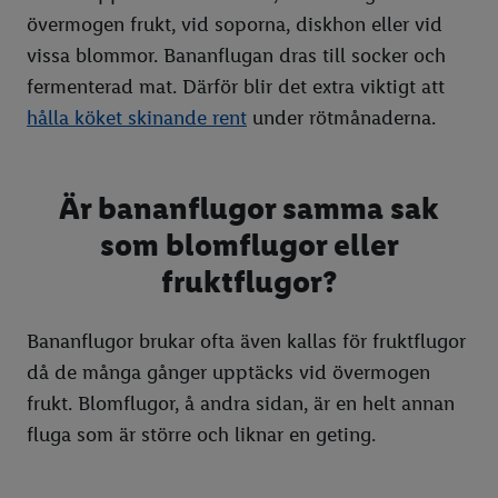
🎉 Högtider & temadagar
Ätbara växter
Inreda balkong
Förvara färska kryddor
Havregrynsgrötrecept
Laga middag tillsammans
Julpyssel med barn
Rengör duschväggar
Skogens skafferi
Grilltips
Få ut plugg ur väggen
övermogen frukt, vid soporna, diskhon eller vid
Ätbara blommor
Organisera kylskåpet
Veckomeny för barn
Rengör mockaskor
Torka svamp
Grillhacks
Fettisdagen
Ätbara växter
vissa blommor. Bananflugan dras till socker och
fermenterad mat. Därför blir det extra viktigt att
Svampguide
Gör eget te
Smörj skinnsoffa
Alla hjärtans dag
Ätbara blommor
hålla köket skinande rent
under rötmånaderna.
Koka ägg
Få bort intorkade kaffefläckar
Rengör spis & spishäll
Våffeldagen
Svampguide
Hundgodis & kattgodis
Förvara grönsaker och frukt rätt
Rengör mikrovågsugn
Påsk
Plocka blåbär
Är bananflugor samma sak
Rengör ugn
Mors dag
Påskmat lista
som blomflugor eller
Få bort bananflugor
Midsommar
Påskpyssel med barn
fruktflugor?
Få bort intorkade kaffefläckar
Kräftskiva
Måla ägg
Midsommarmat lista
Bananflugor brukar ofta även kallas för fruktflugor
Stopp i handfatet
Kanelbullens dag
Midsommarkrans
då de många gånger upptäcks vid övermogen
Rensa stopp i toaletten
Halloween
Midsommardukning
frukt. Blomflugor, å andra sidan, är en helt annan
Putsa silver
Kladdkakans dag
Midsommarlekar
Halloween-mat
fluga som är större och liknar en geting.
Fars dag
Halloween-godis