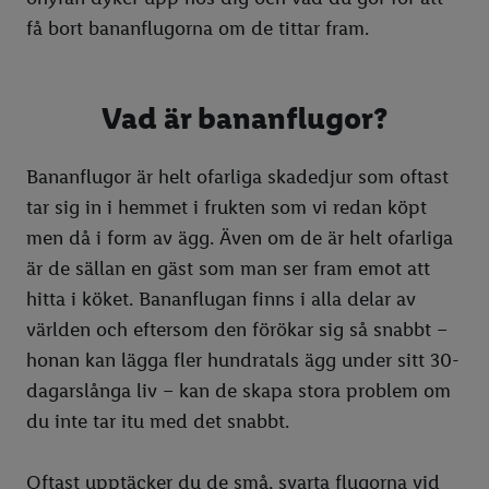
få bort bananflugorna om de tittar fram.
3 snabba recept med morötter
Beskära rosor
Lufta element
5 baktips
Beskära äppelträd
Rötmånad
Vad är bananflugor?
5 matlagningstips
Trädgårdsdesign
Rengöra sneakers
💡 Lifehacks
Grillhacks
Tvätta markis
Bananflugor är helt ofarliga skadedjur som oftast
⚒️ Verktyg
5 snabba recept
Tvätta altan
Garnering
tar sig in i hemmet i frukten som vi redan köpt
men då i form av ägg. Även om de är helt ofarliga
💰 Prisvärd mat
Laga mat i micro
Jordguide
Köksknivar
Elverktyg
är de sällan en gäst som man ser fram emot att
🧃 Mat för barn
Garnering
Bli av med getingar
Lägga upp mat
Handverktyg
Minska matkostnad
Borra rätt
hitta i köket. Bananflugan finns i alla delar av
🎨 Pyssla med barn
Förvara färska kryddor
Höstfixa trädgården
Dessertuppläggning
Handla i säsong
Mellanmål för barn
Borra i trä
Verktygslåda med verktyg
världen och eftersom den förökar sig så snabbt –
honan kan lägga fler hundratals ägg under sitt 30-
👵 Husmorstips
Rötmånad
Plantera lök
Ägghack
Matlådor
Lekar vid middagsbordet
Påskpyssel med barn
Borrhammare vs. slagborr
Slipa med sandpapper
dagarslånga liv – kan de skapa stora problem om
🏕️ Uteliv
Vad kan man laga i en airfryer?
Odla på nytt
Hemmagjord rengöring
Studentmat
Mat för kräsna barn
Halloweenpyssel med barn
Putsa fönster
Hyvla trä
Matlådor tips
du inte tar itu med det snabbt.
🍖 Grilla
Lösningar med köksapparater
Odla på balkong
Skära grönsaker
Nudlar
Baka med barn
Höstpyssel med barn
Ta bort dålig lukt i huset
Laga mat på stormkök
Spackla hål
Bästa matlådan: i plast, glas eller aluminium?
Oftast upptäcker du de små, svarta flugorna vid